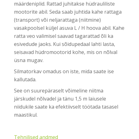
määrdeniplid. Rattad juhitakse hüdrauliliste
mootorite abil. Seda saab juhtida kahe rattaga
(transport) või neljarattaga (niitmine)
vasakpoolsel küljel asuva L / H hoova abil. Kahe
ratta veo valimisel saavad tagarattad õli ka
esivedude jaoks. Kui sõidupedaal lahti lasta,
seisavad hüdromootorid kohe, mis on nõlval
üsna mugav.
Silmatorkav omadus on iste, mida saate ise
kallutada.
See on suurepäraselt võimeline niitma
järskudel nõlvadel ja tänu 1,5 m laiusele
niidukile saate ka efektiivselt töötada tasasel
maastikul.
Tehnilised andmed