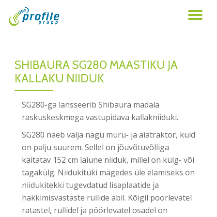
TO
Skip
to
NA
content
SHIBAURA SG280 MAASTIKU JA
KALLAKU NIIDUK
SG280-ga lansseerib Shibaura madala
raskuskeskmega vastupidava kallakniiduki.
SG280 näeb välja nagu muru- ja aiatraktor, kuid
on palju suurem. Sellel on jõuvõtuvõlliga
käitatav 152 cm laiune niiduk, millel on külg- või
tagakülg. Niidukitüki mägedes üle elamiseks on
niidukitekki tugevdatud lisaplaatide ja
hakkimisvastaste rullide abil. Kõigil pöörlevatel
ratastel, rullidel ja pöörlevatel osadel on