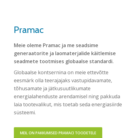
Pramac
Meie oleme Pramac ja me seadsime
generaatorite ja laomaterjalide käitlemise
seadmete tootmises globaalse standardi.
Globaalse kontsernina on meie ettevõtte
eesmärk olla teerajajaks vastupidavamate,
tõhusamate ja jätkusuutlikumate
energialahenduste arendamisel ning pakkuda
laia tootevalikut, mis toetab seda energiasiirde
süsteemi.
MEIL ON PAKKUMISED PRAMACI TOODETELE