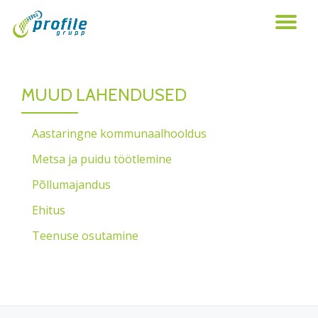
TO
Skip
to
NA
content
MUUD LAHENDUSED
Aastaringne kommunaalhooldus
Metsa ja puidu töötlemine
Põllumajandus
Ehitus
Teenuse osutamine