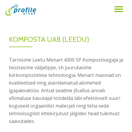
TO
Skip
to
NA
content
KOMPOSTA UAB (LEEDU)
Tarnisime Leetu Menart 4300 SP Kompostisegaja ja
teostasime väljaõppe, sh juurutasime
kiirkompostimise tehnoloogia. Menart masinad on
kvaliteetsed ning asendamatud abimehed
igapäevatöös. Antud seadme jõudlus annab
võimaluse kasutajal töödelda läbi efektiivselt suuri
koguseid orgaanilist materjali ning teha seda
tehnoloogilist ettekirjutust jälgides head tulemust
saavutades.