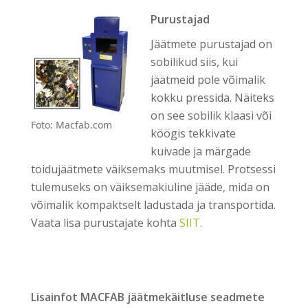
Purustajad
Jäätmete purustajad on
sobilikud siis, kui
jäätmeid pole võimalik
kokku pressida. Näiteks
on see sobilik klaasi või
Foto: Macfab.com
köögis tekkivate
kuivade ja märgade
toidujäätmete väiksemaks muutmisel. Protsessi
tulemuseks on väiksemakiuline jääde, mida on
võimalik kompaktselt ladustada ja transportida.
Vaata lisa purustajate kohta
SIIT
.
Lisainfot MACFAB jäätmekäitluse seadmete