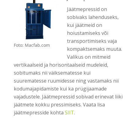
Jäätmepressid on
sobivaks lahenduseks,
kui jäätmeid on
hoiustamiseks või
transportimiseks vaja
Foto: Macfab.com
kompaktsemaks muuta.
Valikus on mitmeid
vertikaalseid ja horisontaalseid mudeleid,
sobitumaks nii väiksematesse kui
suurematesse ruumidesse ning vastamaks nii
kodumajapidamiste kui ka prügijaamade
vajadustele. Jäätmepressid sobivad erinevat liiki
jäätmete kokku pressimiseks. Vaata lisa
jäätmepresside kohta
SIIT
.