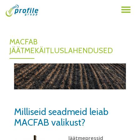
TO
Skip
to
NA
content
MACFAB
JÄÄTMEKÄITLUSLAHENDUSED
Milliseid seadmeid leiab
MACFAB valikust?
Jäätmepressid